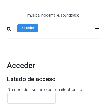
Saltar
al
música incidental & soundtrack
contenido
(presiona
Acceder
la
tecla
Intro)
Acceder
Estado de acceso
Nombre de usuario o correo electrónico