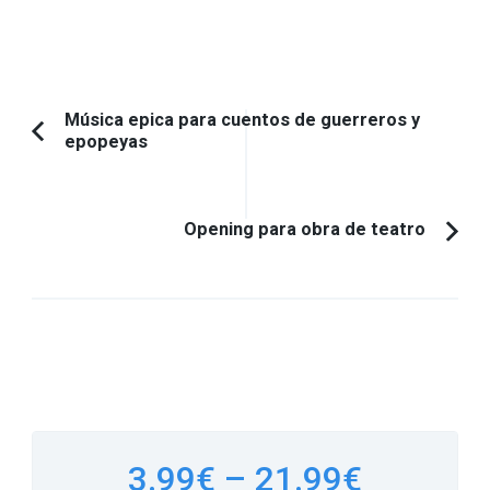
Navegación
Música epica para cuentos de guerreros y
epopeyas
Artículo
de
anterior:
entradas
Opening para obra de teatro
3.99€
–
21.99€