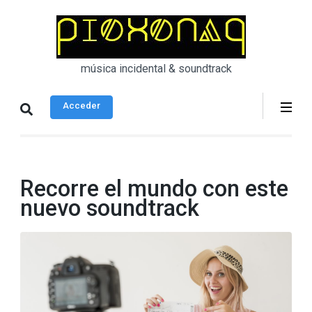
Saltar
al
contenido
(presiona
música incidental & soundtrack
la
tecla
Acceder
Intro)
Recorre el mundo con este
nuevo soundtrack